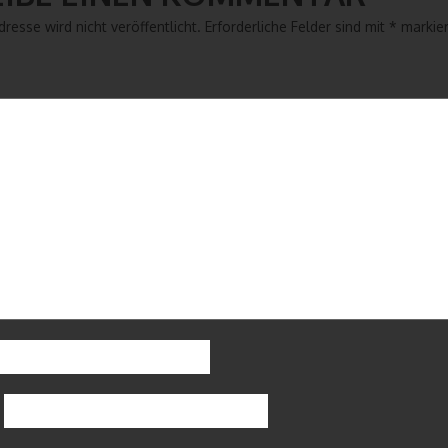
resse wird nicht veröffentlicht.
Erforderliche Felder sind mit
*
markier